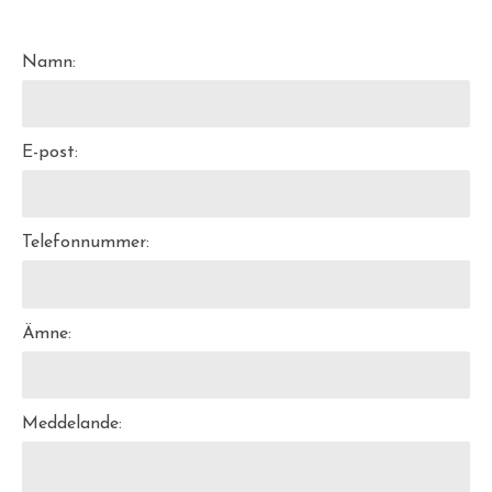
Namn:
E-post:
Telefonnummer:
Ämne:
Meddelande: