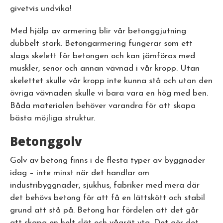
givetvis undvika!
Med hjälp av armering blir vår betonggjutning
dubbelt stark. Betongarmering fungerar som ett
slags skelett för betongen och kan jämföras med
muskler, senor och annan vävnad i vår kropp. Utan
skelettet skulle vår kropp inte kunna stå och utan den
övriga vävnaden skulle vi bara vara en hög med ben.
Båda materialen behöver varandra för att skapa
bästa möjliga struktur.
Betonggolv
Golv av betong finns i de flesta typer av byggnader
idag – inte minst när det handlar om
industribyggnader, sjukhus, fabriker med mera där
det behövs betong för att få en lättskött och stabil
grund att stå på. Betong har fördelen att det går
att skapa en helt slät och vågrät yta. Det gör det