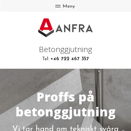
Betonggjutning
Tel:
+46 722 467 357
Proffs på
betonggjutning
Vi tar hand om tekniskt svåra